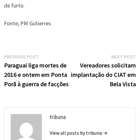
de furto.
Fonte; PM Gutierres
Navegação
Previous
N
PREVIOUS POST
NEXT POST
de
post:
p
Paraguai liga mortes de
Vereadores solicitam
2016 e ontem em Ponta
implantação do CIAT em
Post
Porã à guerra de facções
Bela Vista
tribuna
View all posts by tribuna →