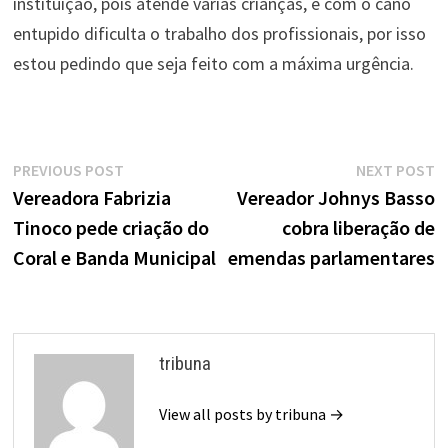
instituição, pois atende varias crianças, e com o cano
entupido dificulta o trabalho dos profissionais, por isso
estou pedindo que seja feito com a máxima urgência.
Navegação
Previous
N
PREVIOUS POST
NEXT POST
de
post:
p
Vereadora Fabrizia
Vereador Johnys Basso
Tinoco pede criação do
cobra liberação de
Post
Coral e Banda Municipal
emendas parlamentares
tribuna
View all posts by tribuna →