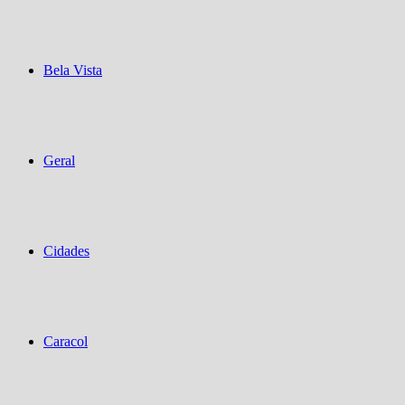
Bela Vista
Geral
Cidades
Caracol