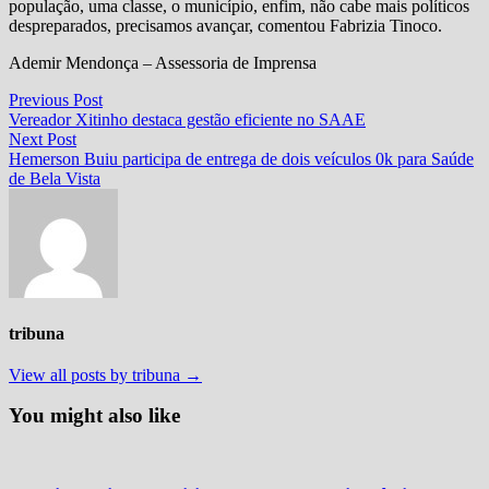
população, uma classe, o município, enfim, não cabe mais políticos
despreparados, precisamos avançar, comentou Fabrizia Tinoco.
Ademir Mendonça – Assessoria de Imprensa
Navegação
Previous
Previous Post
post:
Vereador Xitinho destaca gestão eficiente no SAAE
de
Next
Next Post
Post
post:
Hemerson Buiu participa de entrega de dois veículos 0k para Saúde
de Bela Vista
tribuna
View all posts by tribuna →
You might also like