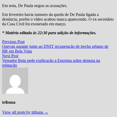
Em nota, De Paula negou as acusações.
Em fevereiro havia rumores da queda de De Paula ligada a
denúncia, porém o vídeo acabou nunca aparecendo. O ex-secretário
da Casa Civil foi exonerado em março.
* Matéria editada às 22:30 para adição de informações.
Navegação
Previous
Previous Post
post:
Onevan garante junto ao DNIT recuperação de trecho urbano de
de
BR em Bela Vista
Post
Next
Next Post
post:
Vereador Buiu pede explicação a Energisa sobre demora na
religação
tribuna
View all posts by tribuna →