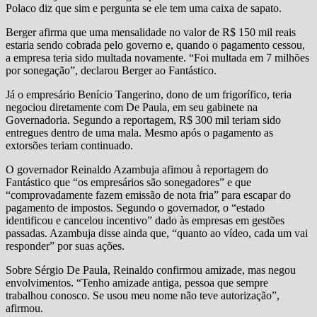
Polaco diz que sim e pergunta se ele tem uma caixa de sapato.
Berger afirma que uma mensalidade no valor de R$ 150 mil reais
estaria sendo cobrada pelo governo e, quando o pagamento cessou,
a empresa teria sido multada novamente. “Foi multada em 7 milhões
por sonegação”, declarou Berger ao Fantástico.
Já o empresário Benício Tangerino, dono de um frigorífico, teria
negociou diretamente com De Paula, em seu gabinete na
Governadoria. Segundo a reportagem, R$ 300 mil teriam sido
entregues dentro de uma mala. Mesmo após o pagamento as
extorsões teriam continuado.
O governador Reinaldo Azambuja afimou à reportagem do
Fantástico que “os empresários são sonegadores” e que
“comprovadamente fazem emissão de nota fria” para escapar do
pagamento de impostos. Segundo o governador, o “estado
identificou e cancelou incentivo” dado às empresas em gestões
passadas. Azambuja disse ainda que, “quanto ao vídeo, cada um vai
responder” por suas ações.
Sobre Sérgio De Paula, Reinaldo confirmou amizade, mas negou
envolvimentos. “Tenho amizade antiga, pessoa que sempre
trabalhou conosco. Se usou meu nome não teve autorização”,
afirmou.