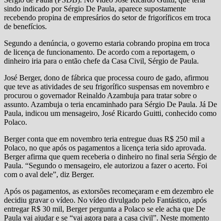
sindo indicado por Sérgio De Paula, aparece supostamente
recebendo propina de empresários do setor de frigoríficos em troca
de benefícios.
Segundo a denúncia, o governo estaria cobrando propina em troca
de licença de funcionamento. De acordo com a reportagem, o
dinheiro iria para o então chefe da Casa Civil, Sérgio de Paula.
José Berger, dono de fábrica que processa couro de gado, afirmou
que teve as atividades de seu frigorífico suspensas em novembro e
procurou o governador Reinaldo Azambuja para tratar sobre o
assunto. Azambuja o teria encaminhado para Sérgio De Paula. Já De
Paula, indicou um mensageiro, José Ricardo Guitti, conhecido como
Polaco.
Berger conta que em novembro teria entregue duas R$ 250 mil a
Polaco, no que após os pagamentos a licença teria sido aprovada.
Berger afirma que quem receberia o dinheiro no final seria Sérgio de
Paula. “Segundo o mensageiro, ele autorizou a fazer o acerto. Foi
com o aval dele”, diz Berger.
Após os pagamentos, as extorsões recomeçaram e em dezembro ele
decidiu gravar o vídeo. No vídeo divulgado pelo Fantástico, após
entregar R$ 30 mil, Berger pergunta a Polaco se ele acha que De
Paula vai ajudar e se “vai agora para a casa civil”. Neste momento