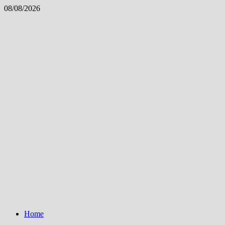
Skip
08/08/2026
to
content
Home