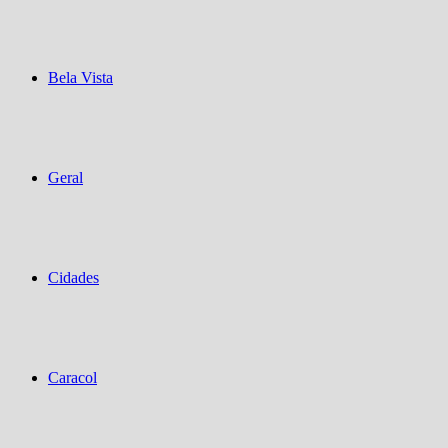
Bela Vista
Geral
Cidades
Caracol