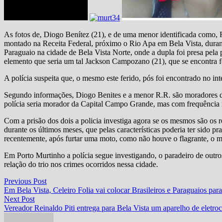
As fotos de, Diogo Benítez (21), e de uma menor identificada como, R
montado na Receita Federal, próximo o Rio Apa em Bela Vista, durant
Paraguaio na cidade de Bela Vista Norte, onde a dupla foi presa pela po
elemento que seria um tal Jackson Campozano (21), que se encontra f
A polícia suspeita que, o mesmo este ferido, pós foi encontrado no in
Segundo informações, Diogo Benites e a menor R.R. são moradores 
polícia seria morador da Capital Campo Grande, mas com frequência n
Com a prisão dos dois a policia investiga agora se os mesmos são os 
durante os últimos meses, que pelas características poderia ter sido pra
recentemente, após furtar uma moto, como não houve o flagrante, o m
Em Porto Murtinho a polícia segue investigando, o paradeiro de outr
relação do trio nos crimes ocorridos nessa cidade.
Navegação
Previous
Previous Post
post:
Em Bela Vista, Celeiro Folia vai colocar Brasileiros e Paraguaios par
de
Next
Next Post
Post
post:
Vereador Reinaldo Piti entrega para Bela Vista um aparelho de eletro