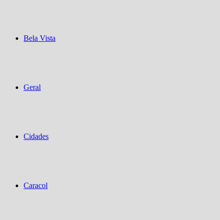
Bela Vista
Geral
Cidades
Caracol