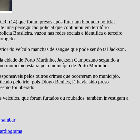
.R. (14) que foram presos após furar um bloqueio policial
e uma perseguição policial que continuou em território
lícia Brasileira, vazou nas redes sociais e identifica o terceiro
oragido.
terior do veículo manchas de sangue que pode ser do tal Jackson.
da cidade de Porto Murtinho, Jackson Campozano segundo a
o município estaria pelo município de Porto Murtinho.
responsáveis pelos outros crimes que ocorreram no município,
ticado pelo trio, pois Diogo Benites, já havia sido preso
esmo foi liberado.
os veículos, que foram furtados ou roubados, também investigam a
a sambar
cardiograma