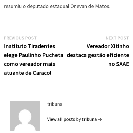
resumiu o deputado estadual Onevan de Matos.
Navegação
Previous
N
PREVIOUS POST
NEXT POST
de
post:
p
Instituto Tiradentes
Vereador Xitinho
elege Paulinho Pucheta
destaca gestão eficiente
Post
como vereador mais
no SAAE
atuante de Caracol
tribuna
View all posts by tribuna →