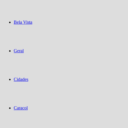
Bela Vista
Geral
Cidades
Caracol