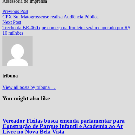
Assessoria de Imprensa
Navegação
Previous
Previous Post
post:
CPX Sul Matogrossense realiza Audiência Pública
de
Next
Next Post
Post
post:
Trecho da BR-060 que começa na fronteira será recuperado por R$
10 milhões
tribuna
View all posts by tribuna →
You might also like
Vereador Fleitas busca emenda parlamentar para
Construção de Parque Infantil e Academia ao Ar
Livre no Nova Bela Vista