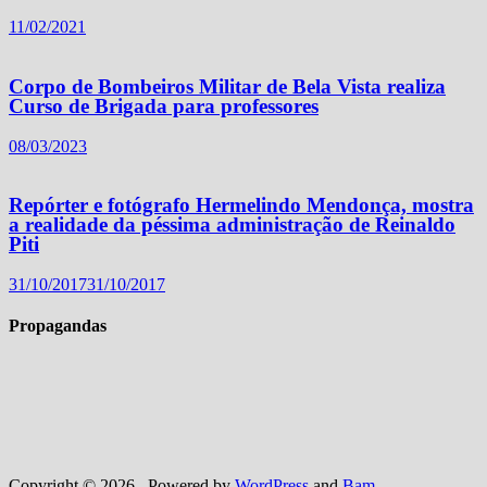
11/02/2021
Corpo de Bombeiros Militar de Bela Vista realiza
Curso de Brigada para professores
08/03/2023
Repórter e fotógrafo Hermelindo Mendonça, mostra
a realidade da péssima administração de Reinaldo
Piti
31/10/2017
31/10/2017
Propagandas
Copyright © 2026
. Powered by
WordPress
and
Bam
.